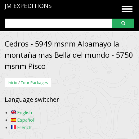
Pasar
JM EXPEDITIONS
Togg
al
navig
contenido
Buscar
principal
Cedros - 5949 msnm Alpamayo la
montaña mas Bella del mundo - 5750
msnm Pisco
Inicio
/
Tour Packages
Language switcher
English
Español
French